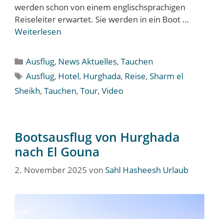
werden schon von einem englischsprachigen
Reiseleiter erwartet. Sie werden in ein Boot …
Weiterlesen
Kategorien
Ausflug
,
News Aktuelles
,
Tauchen
Schlagwörter
Ausflug
,
Hotel
,
Hurghada
,
Reise
,
Sharm el
Sheikh
,
Tauchen
,
Tour
,
Video
Bootsausflug von Hurghada
nach El Gouna
2. November 2025
von
Sahl Hasheesh Urlaub