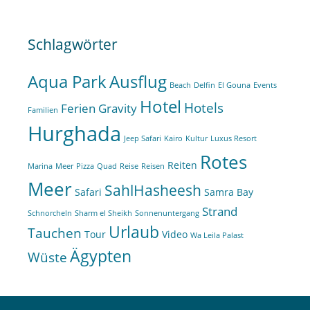
Schlagwörter
Aqua Park
Ausflug
Beach
Delfin
El Gouna
Events
Hotel
Hotels
Ferien
Gravity
Familien
Hurghada
Jeep Safari
Kairo
Kultur
Luxus Resort
Rotes
Reiten
Marina
Meer
Pizza
Quad
Reise
Reisen
Meer
SahlHasheesh
Safari
Samra Bay
Strand
Schnorcheln
Sharm el Sheikh
Sonnenuntergang
Urlaub
Tauchen
Tour
Video
Wa Leila Palast
Ägypten
Wüste