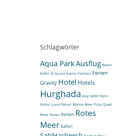
Schlagwörter
Aqua Park
Ausflug
Beach
Ferien
Delfin
El Gouna
Events
Familien
Hotel
Hotels
Gravity
Hurghada
Jeep Safari
Kairo
Kultur
Luxus Resort
Marina
Meer
Pizza
Quad
Rotes
Reiten
Reise
Reisen
Meer
Safari
SahlHasheesh