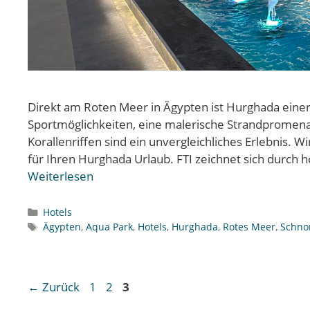
Direkt am Roten Meer in Ägypten ist Hurghada einer d
Sportmöglichkeiten, eine malerische Strandpromena
Korallenriffen sind ein unvergleichliches Erlebnis. 
für Ihren Hurghada Urlaub. FTI zeichnet sich durch
Weiterlesen
Kategorien
Hotels
Schlagwörter
Ägypten
,
Aqua Park
,
Hotels
,
Hurghada
,
Rotes Meer
,
Schno
Seite
Seite
Seite
←
Zurück
1
2
3