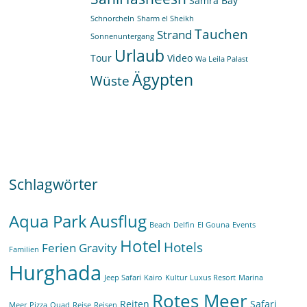
Samra Bay
Schnorcheln
Sharm el Sheikh
Tauchen
Strand
Sonnenuntergang
Urlaub
Tour
Video
Wa Leila Palast
Ägypten
Wüste
Schlagwörter
Aqua Park
Ausflug
Beach
Delfin
El Gouna
Events
Hotel
Hotels
Ferien
Gravity
Familien
Hurghada
Jeep Safari
Kairo
Kultur
Luxus Resort
Marina
Rotes Meer
Reiten
Safari
Meer
Pizza
Quad
Reise
Reisen