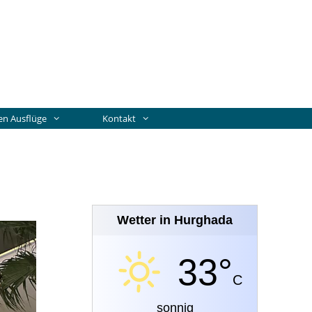
en Ausflüge
Kontakt
Wetter in Hurghada
33°
C
sonnig