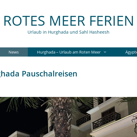
ROTES MEER FERIEN
Urlaub in Hurghada und Sahl Hasheesh
News
Hurghada – Urlaub am Roten Meer
Ägypt
ghada Pauschalreisen