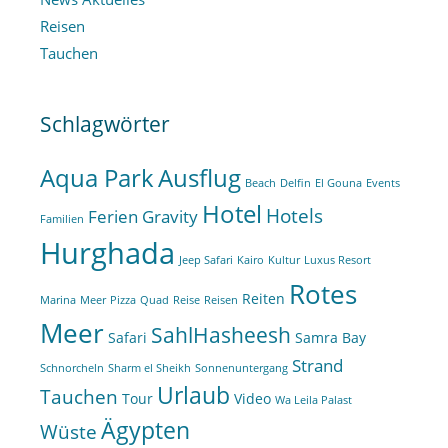
Reisen
Tauchen
Schlagwörter
Aqua Park
Ausflug
Beach
Delfin
El Gouna
Events
Hotel
Hotels
Ferien
Gravity
Familien
Hurghada
Jeep Safari
Kairo
Kultur
Luxus Resort
Rotes
Reiten
Marina
Meer
Pizza
Quad
Reise
Reisen
Meer
SahlHasheesh
Safari
Samra Bay
Strand
Schnorcheln
Sharm el Sheikh
Sonnenuntergang
Urlaub
Tauchen
Tour
Video
Wa Leila Palast
Ägypten
Wüste